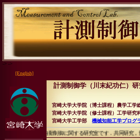
-> ->
[English]
計測制御学（川末紀功仁）研
宮崎大学大学院（博士課程）農学工学
宮崎大学大学院（修士課程）工学研究
宮崎
大学工学部
機械知能工学プログ
，画像計測，自動制御に関する研究室です．共同研究，博士課