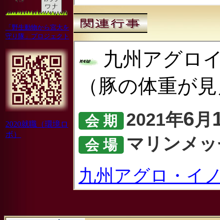
「野生動物から宮大を
守り隊」プロジェクト
2020就職（環境ロ
ボ）