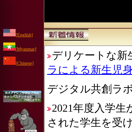
[English]
[
Myanmar]
[Chinese]