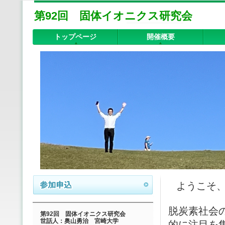
第92回 固体イオニクス研究会
トップページ
開催概要
ようこそ、
脱炭素社会
第92回 固体イオニクス研究会
世話人：奥山勇治 宮崎大学
的に注目を