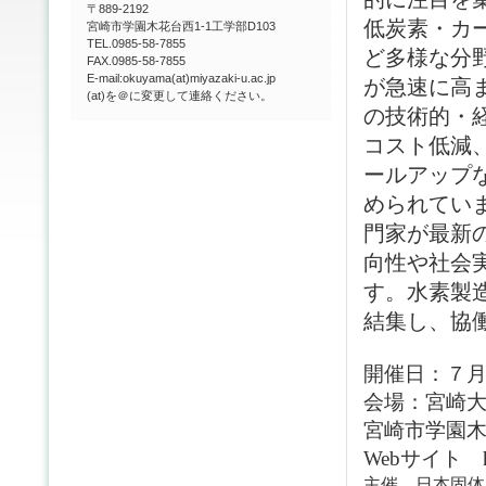
〒889-2192
低炭素・カ
宮崎市学園木花台西1-1工学部D103
TEL.0985-58-7855
ど多様な分
FAX.0985-58-7855
E-mail:okuyama(at)miyazaki-u.ac.jp
が急速に高
(at)を＠に変更して連絡ください。
の技術的・
コスト低減
ールアップ
められてい
門家が最新
向性や社会
す。水素製
結集し、協
開催日：７月２
会場：
宮崎
宮崎市学園
Web
サイト
主催 日本固体