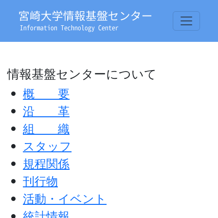
情報基盤センターについて
概 要
沿 革
組 織
スタッフ
規程関係
刊行物
活動・イベント
統計情報