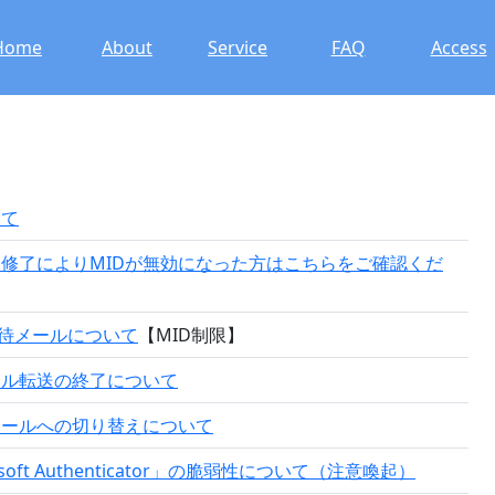
Home
About
Service
FAQ
Access
いて
修了によりMIDが無効になった方はこちらをご確認くだ
の招待メールについて
【MID制限】
ール転送の終了について
メールへの切り替えについて
ft Authenticator」の脆弱性について（注意喚起）