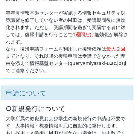
毎年度情報基盤センターが実施する情報セキュリティ対
策講習を修了していない者のMIDは、受講期間後に無効
化されます。ただし、受講期間を過ぎて受講する者に対
しては、復帰申請を行うことで
1週間だけ
無効化が解除さ
れます。
なお、復帰申請フォームを利用した復帰依頼は
最大２回
までとなり、それ以降の復帰申請は受講できなかった理
由を添えて情報基盤センター(query
miyazaki-u.ac.jp)ま
でご連絡ください。
申請について
○新規発行について
大学所属の教職員および学生の新規発行の申請は不要で
す。人事情報・教務情報を元に自動的に発行します。
もし採用・入学後にMIDが届かない場合は、お手数です