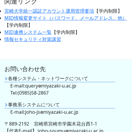
関連リンク
宮崎大学統一認証アカウント運用管理要項
【学内制限】
MID情報変更サイト（パスワード、メールアドレス、他）
【学内制限】
MID連携システム一覧
【学内制限】
情報セキュリティ対策講習
お問い合わせ先
各種システム・ネットワークについて
E-mail:query
miyazaki-u.ac.jp
Tel:(0985)58-2867
事務系システムについて
E-mail:joho-js
miyazaki-u.ac.jp
〒889-2192 宮崎県宮崎市学園木花台西1-1
【代表E-mail】:joho-soumu
miyazaki-u.ac.jp