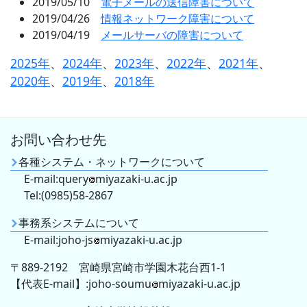
2019/05/10
電子メールの送信障害について
2019/04/26
情報ネットワーク障害について
2019/04/19
メールサーバの障害について
2025年
、
2024年
、
2023年
、
2022年
、
2021年
、
2020年
、
2019年
、
2018年
お問い合わせ先
各種システム・ネットワークについて
E-mail:query
miyazaki-u.ac.jp
Tel:(0985)58-2867
事務系システムについて
E-mail:joho-js
miyazaki-u.ac.jp
〒889-2192 宮崎県宮崎市学園木花台西1-1
【代表E-mail】:joho-soumu
miyazaki-u.ac.jp