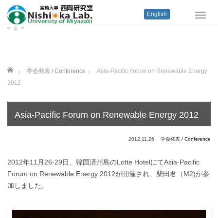
English
T
o
g
g
l
e
ホーム
学会発表 / Conference
Asia-Pacific Forum on Renewable Energy
n
2012
a
v
i
g
Asia-Pacific Forum on Renewable Energy 2012
a
t
2012.11.26
学会発表 / Conference
i
o
2012年11月26-29日、韓国済州島のLotte HotelにてAsia-Pacific
n
Forum on Renewable Energy 2012が開催され、柴田君（M2)が参
加しました。