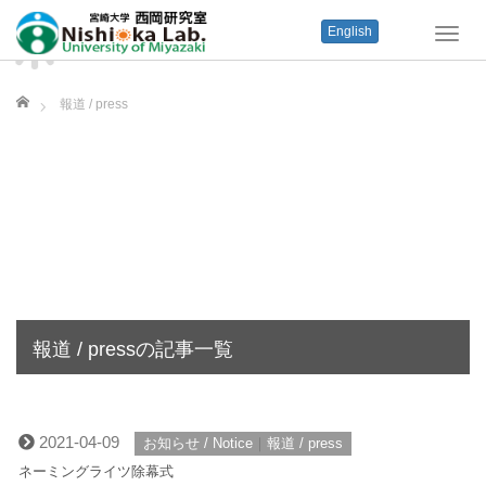
English
T
o
g
ホーム
g
報道 / press
l
e
n
a
v
i
g
a
t
i
o
報道 / pressの記事一覧
n
2021-04-09
お知らせ / Notice
｜
報道 / press
ネーミングライツ除幕式