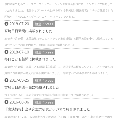
県内企業であるニュースターコミュニケーションズ株式会社様にネーミングライツ契約して
いただきました。 世界トップレベルの効率を有する集光型太陽光発電システムが設置された
区域が、「NSCエネルギースクエア」と ネーミングされ […]
2018-07-20
報道 / press
宮崎日日新聞に掲載されました
2018年7月20日、太田助教（テニュアトラック推進機構）と西岡教授を中心に構成している
研究グループの研究内容が、宮崎日日新聞に掲載されました。
2018-07-10
報道 / press
毎日こども新聞に掲載されました
2018年7月10日、毎日こども新聞【宮崎版】に、太陽電池の研究について、こども達からの
質問に西岡教授が答える記事が掲載されました。 県内すべての小学生に配布されました。
2017-09-25
報道 / press
宮崎日日新聞一面に掲載されました
2017年9月25日、当研究室の研究内容が宮崎日日新聞一面に掲載されました。
2016-08-06
報道 / press
【出演情報】当研究室の研究がラジオで紹介されました
2016年8月6・7日、FM福岡制作ラジオ番組『KIRIN Presents 九州・沖縄“世界一”ラボラ