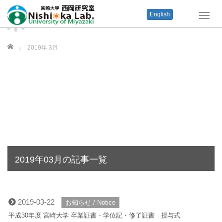
English
T
o
g
ホーム
g
2019年 3月
l
e
n
a
v
i
g
a
t
i
o
2019年03月の記事一覧
n
2019-03-22
お知らせ / Notice
平成30年度 宮崎大学 卒業証書・学位記・修了証書 授与式