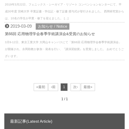
2019年3月22日、フェニックス・シーガイア・リゾート コンベンションセンターにて、平
成30年度 宮崎大学 卒業証書・学位記・修了証書 授与式が挙行されました。 西岡研究室から
は、10名の学生が卒業・修了を迎えました。 […]
2019-03-09
お知らせ / Notice
第66回 応用物理学会春季学術講演会&受賞のお知らせ
3月9-12日、東京工業大学 大岡山キャンパスにて「第66回 応用物理学会春季学術講演会」
が開催され、永岡助教が参加・発表を行い、『講演奨励賞』を受賞しました。 おめでとうご
ざいます。
1 / 1
最新記事(Latest Article)