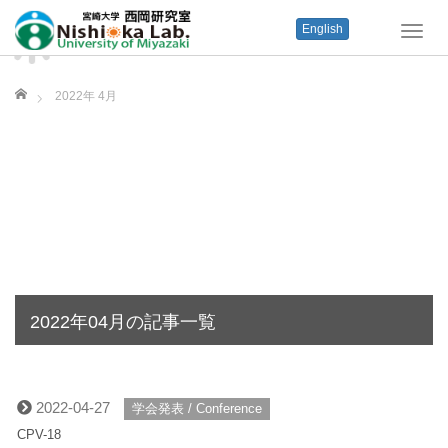
English
T
o
g
ホーム
g
2022年 4月
l
e
n
a
v
i
g
a
t
i
o
2022年04月の記事一覧
n
2022-04-27
学会発表 / Conference
CPV-18