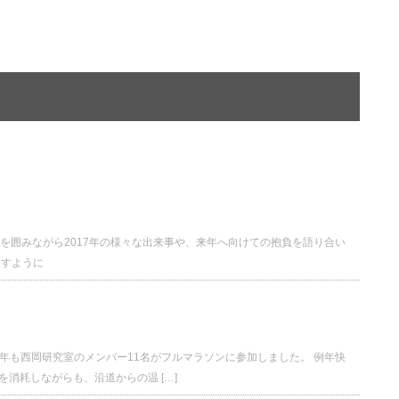
で鍋を囲みながら2017年の様々な出来事や、来年へ向けての抱負を語り合い
ますように
、今年も西岡研究室のメンバー11名がフルマラソンに参加しました。 例年快
消耗しながらも、沿道からの温 […]