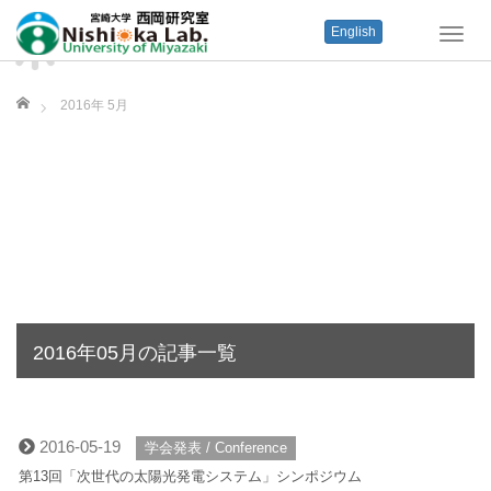
English
T
o
g
ホーム
g
2016年 5月
l
e
n
a
v
i
g
a
t
i
o
2016年05月の記事一覧
n
2016-05-19
学会発表 / Conference
第13回「次世代の太陽光発電システム」シンポジウム