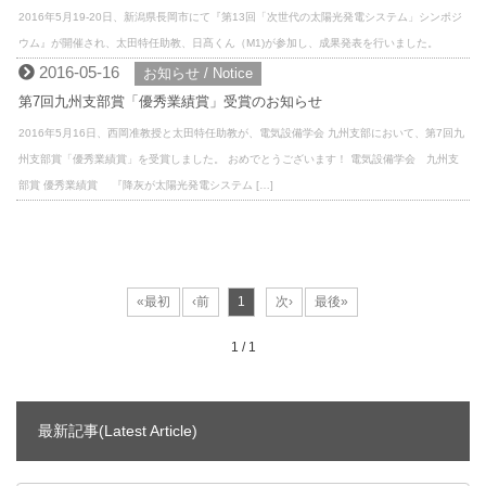
2016年5月19-20日、新潟県長岡市にて『第13回「次世代の太陽光発電システム」シンポジ
ウム』が開催され、太田特任助教、日髙くん（M1)が参加し、成果発表を行いました。
2016-05-16
お知らせ / Notice
第7回九州支部賞「優秀業績賞」受賞のお知らせ
2016年5月16日、西岡准教授と太田特任助教が、電気設備学会 九州支部において、第7回九
州支部賞「優秀業績賞」を受賞しました。 おめでとうございます！ 電気設備学会 九州支
部賞 優秀業績賞 『降灰が太陽光発電システム […]
1 / 1
最新記事(Latest Article)