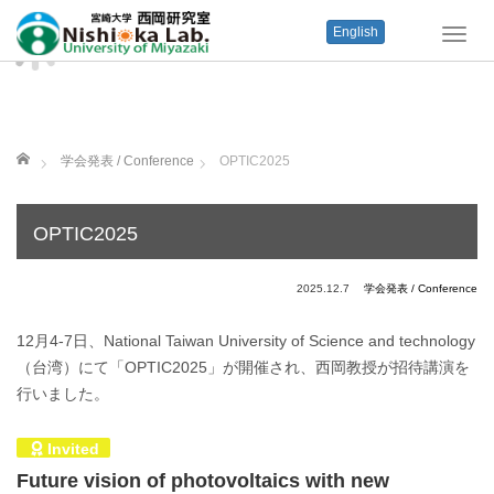
English
T
o
g
g
l
e
ホーム
学会発表 / Conference
OPTIC2025
n
a
v
OPTIC2025
i
g
a
2025.12.7
学会発表 / Conference
t
i
12月4-7日、National Taiwan University of Science and technology
o
（台湾）にて「OPTIC2025」が開催され、西岡教授が招待講演を
n
行いました。
Invited
Future vision of photovoltaics with new