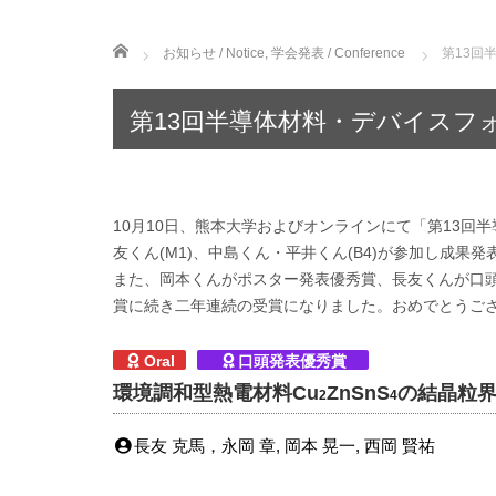
ホーム
お知らせ / Notice
,
学会発表 / Conference
第13回
第13回半導体材料・デバイスフ
10月10日、熊本大学およびオンラインにて「第13回
友くん(M1)、中島くん・平井くん(B4)が参加し成果
また、岡本くんがポスター発表優秀賞、長友くんが口頭
賞に続き二年連続の受賞になりました。おめでとうご
Oral
口頭発表優秀賞
環境調和型熱電材料Cu
ZnSnS
の結晶粒
2
4
長友 克馬，永岡 章, 岡本 晃一, 西岡 賢祐