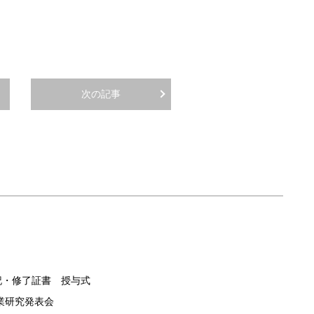
次の記事
記・修了証書 授与式
卒業研究発表会