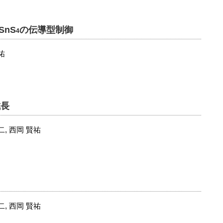
SnS
の伝導型制御
4
祐
成長
二, 西岡 賢祐
二, 西岡 賢祐