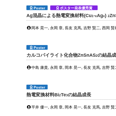
Poster
ポスター発表優秀賞
Ag混晶による熱電変換材料(Cu
-
Ag
)
Zn
1
x
x
2
岡本 晃一, 永岡 章, 長友 克馬, 吉野 賢二, 西岡 賢
Poster
カルコパイライト化合物ZnSnAS
の結晶
2
中島 康貴, 永岡 章, 岡本 晃一, 長友 克馬, 吉野 賢
Poster
熱電変換材料Bi
Te
の結晶成長
2
3
平井 優一, 永岡 章, 岡本 晃一, 長友 克馬, 吉野 賢