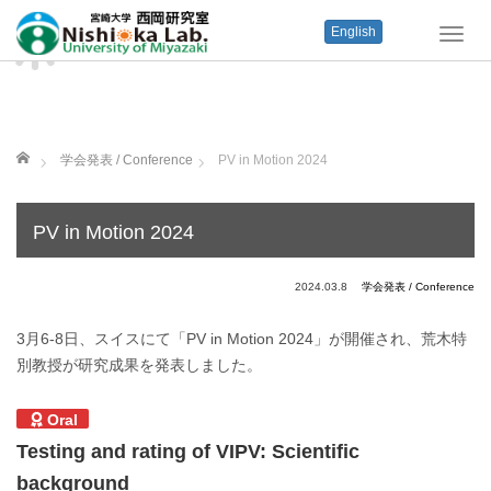
English
T
o
g
g
l
e
ホーム
学会発表 / Conference
PV in Motion 2024
n
a
v
PV in Motion 2024
i
g
a
2024.03.8
学会発表 / Conference
t
i
3月6-8日、スイスにて「PV in Motion 2024」が開催され、荒木特
o
別教授が研究成果を発表しました。
n
Oral
Testing and rating of VIPV: Scientific
background