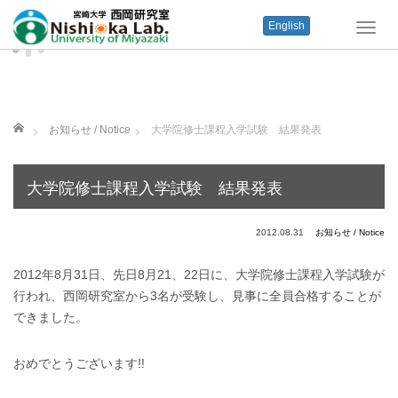
English
T
o
g
g
l
e
ホーム
お知らせ / Notice
大学院修士課程入学試験 結果発表
n
a
v
大学院修士課程入学試験 結果発表
i
g
a
2012.08.31
お知らせ / Notice
t
i
2012年8月31日、先日8月21、22日に、大学院修士課程入学試験が
o
行われ、西岡研究室から3名が受験し、見事に全員合格することが
n
できました。
おめでとうございます!!